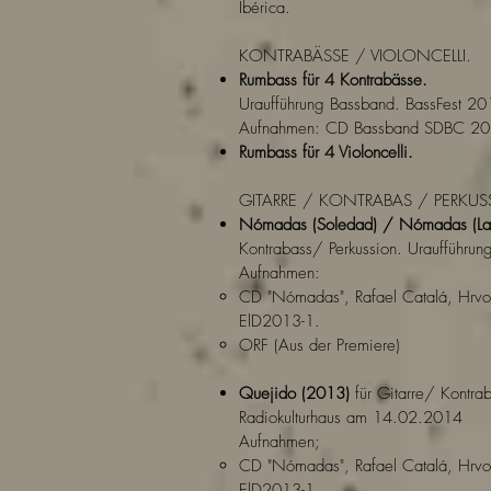
Ibérica.
KONTRABÄSSE / VIOLONCELLI.
Rumbass für 4 Kontrabässe.
Uraufführung Bassband. BassFest 201
Aufnahmen: CD Bassband SDBC 2
Rumbass für 4 Violoncelli.
GITARRE / KONTRABAS / PERKUS
Nómadas (Soledad) / Nómadas (La 
Kontrabass/ Perkussion. Uraufführu
Aufnahmen:
CD "Nómadas", Rafael Catalá, Hrvoj
ElD2013-1.
ORF (Aus der Premiere)
Quejido (2013)
für Gitarre/ Kontra
Radiokulturhaus am 14.02.2014
Aufnahmen;
CD "Nómadas", Rafael Catalá, Hrvoj
ElD2013-1.