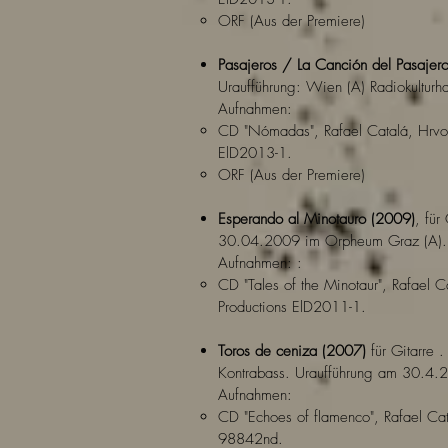
ORF (Aus der Premiere)
Pasajeros / La Canción del Pasajer
Uraufführung: Wien (A) Radiokultu
Aufnahmen:
CD "Nómadas", Rafael Catalá, Hrvoj
ElD2013-1.
ORF (Aus der Premiere)
Esperando al Minotauro (2009)
, für
30.04.2009 im Orpheum Graz (A).
Aufnahmen: :
CD "Tales of the Minotaur", Rafael C
Productions ElD2011-1.
Toros de ceniza (2007)
für Gitarre .
Kontrabass. Uraufführung am 30.4.
Aufnahmen:
CD "Echoes of flamenco", Rafael Cat
98842nd.