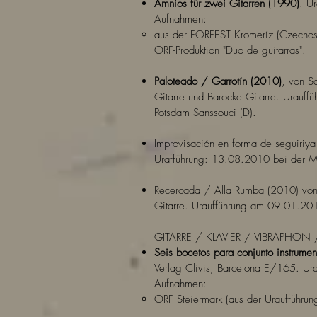
Amnios für zwei Gitarren (1990)
. Ur
Aufnahmen:
aus der FORFEST Kromeríz (Czechosl
ORF-Produktion "Duo de guitarras".
Paloteado / Garrotín (2010)
, von S
Gitarre und Barocke Gitarre. Urauf
Potsdam Sanssouci (D).
Improvisación en forma de seguiriya
Urafführung: 13.08.2010 bei der MA
Recercada / Alla Rumba (2010) von 
Gitarre. Uraufführung am 09.01.201
GITARRE / KLAVIER / VIBRAPHON
Seis bocetos para conjunto instrumen
Verlag Clivis, Barcelona E/165. Uraf
Aufnahmen:
ORF Steiermark (aus der Uraufführun