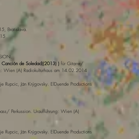
5, Bratislava.
015
SION.
Canción de Soledad)(2013) )
für Gitarre/
ng: Wien (A) Radiokulturhaus am 14.02.2014
e Rupcic, Ján Krýgovsky. ElDuende Productions
bass/ Perkussion. Uraufführung: Wien (A)
e Rupcic, Ján Krýgovsky. ElDuende Productions