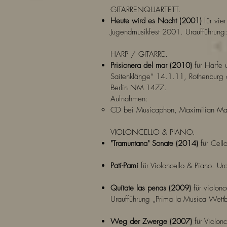
GITARRENQUARTETT.
Heute wird es Nacht (2001)
für vie
Jugendmusikfest 2001. Uraufführung
HARP / GITARRE.
Prisionera del mar (2010)
für Harfe 
Saitenklänge“ 14.1.11, Rothenburg 
Berlin NM 1477.
Aufnahmen:
CD bei Musicaphon, Maximilian Ma
VIOLONCELLO & PIANO.
"Tramuntana" Sonate (2014)
für Cell
Patí-Pamí
für Violoncello & Piano. U
Quítate las penas (2009)
für violonc
Uraufführung „Prima la Musica Wett
Weg der Zwerge (2007)
für Violon