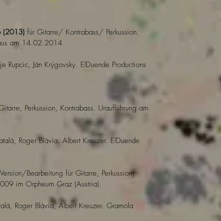
o (2013)
für Gitarre/ Kontrabass/ Perkussion.
rhaus am 14.02.2014
e Rupcic, Ján Krýgovsky. ElDuende Productions
 Gitarre, Perkussion, Kontrabass. Uraufführung am
atalá, Roger Blàvia, Albert Kreuzer. ElDuende
 Version/Bearbeitung für Gitarre, Perkussion,
2009 im Orpheum Graz (Austria).
alá, Roger Blàvia, Albert Kreuzer. Gramola