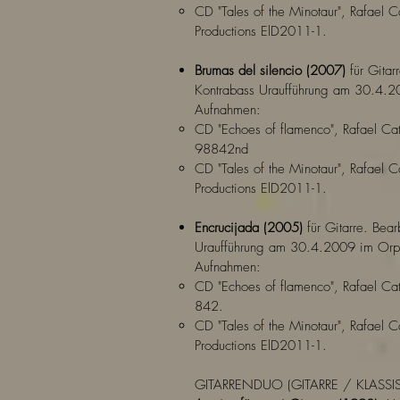
CD "Tales of the Minotaur", Rafael C
Productions ElD2011-1.
Brumas del silencio (2007)
für Gitarr
Kontrabass Uraufführung am 30.4.2
Aufnahmen:
CD "Echoes of flamenco", Rafael Cat
98842nd
CD "Tales of the Minotaur", Rafael C
Productions ElD2011-1.
Encrucijada (2005)
für Gitarre. Bea
Uraufführung am 30.4.2009 im Orph
Aufnahmen:
CD "Echoes of flamenco", Rafael Cat
842.
CD "Tales of the Minotaur", Rafael C
Productions ElD2011-1.
GITARRENDUO (GITARRE / KLASS