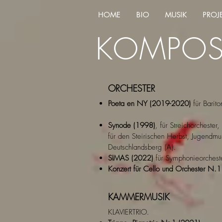
HOME
BIO
MUSIK
PROJ
KOMPOS
ORCHESTER
Poeta en NY (2019-2020)
für Barito
Synode (1998)
, für Streichorcheste
für den Steirischen Herbst, Jugendm
Deutschlandsberg (A).
SIMAS (2022)
für Symphonieorcheste
Konzert für Cello und Orchester N.1
KAMMERMUSIK
KLAVIERTRIO.