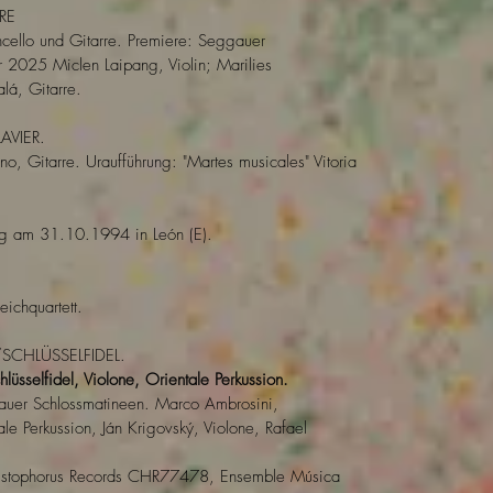
RE
ncello und Gitarre
. Premiere: Seggauer
2025 Miclen Laipang, Violin; Marilies
lá, Gitarre.
AVIER.
ano, Gitarre. Uraufführung: "Martes musicales" Vitoria
ng am 31.10.1994 in León (E).
eichquartett.
CHLÜSSELFIDEL.
lüsselfidel, Violone, Orientale Perkussion.
uer Schlossmatineen. Marco Ambrosini,
le Perkussion, Ján Krigovský, Violone, Rafael
stophorus Records CHR77478, Ensemble Música