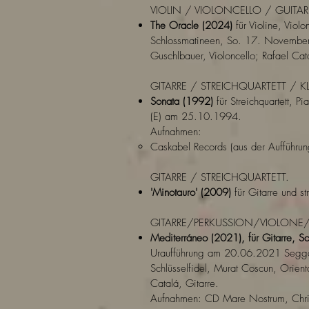
VIOLIN / VIOLONCELLO / GUITAR
The Oracle (2024)
für Violine, Violo
Schlossmatineen, So. 17. November 
Guschlbauer, Violoncello; Rafael Cata
GITARRE / STREICHQUARTETT / KL
Sonata (1992)
für Streichquartett, Pi
(E) am 25.10.1994.
Aufnahmen:
Caskabel Records (aus der Aufführu
GITARRE / STREICHQUARTETT.
'Minotauro' (2009)
für Gitarre und str
GITARRE/PERKUSSION/VIOLONE/S
Mediterráneo (2021), für Gitarre, Sch
Uraufführung am 20.06.2021 Segga
Schlüsselfidel, Murat Coscun, Orienta
Catalá, Gitarre.
Aufnahmen: CD Mare Nostrum, Chri