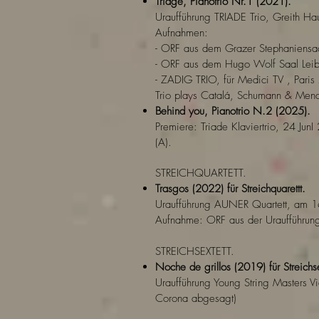
Triage, Pianotrio Nr.1 (2021).
Uraufführung TRIADE Trio, Greith Ha
Aufnahmen:
- ORF aus dem Grazer Stephaniens
- ORF aus dem Hugo Wolf Saal Lei
- ZADIG TRIO, für Medici TV , Paris 
Trio plays Catalá, Schumann & Mend
Behind you, Pianotrio N.2 (2025).
Premiere: Triade Klaviertrio, 24 JunI
(A).
STREICHQUARTETT.
Trasgos (2022) für Streichquarettt.
Uraufführung AUNER Quartett, am 
Aufnahme: ORF aus der Uraufführun
STREICHSEXTETT.
Noche de grillos (2019) für Streichse
Uraufführung Young String Masters
Corona abgesagt)